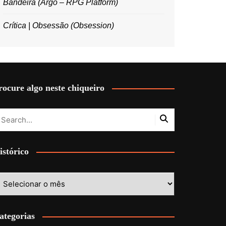
Bandeira (Argo – RPG Platform)
Crítica | Obsessão (Obsession)
rocure algo neste chiqueiro
istórico
stórico
ategorias