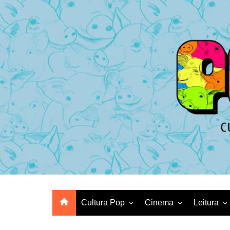
Ir
para
o
conteúdo
Cultura Pop
Cinema
Leitura
Animes
Crítica de Filme
HQs