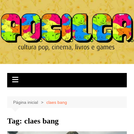
Ir
para
o
conteúdo
Página inicial
claes bang
Tag:
claes bang