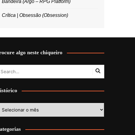
Bandeira (Argo – RPG Platform)
Crítica | Obsessão (Obsession)
rocure algo neste chiqueiro
istórico
stórico
ategorias