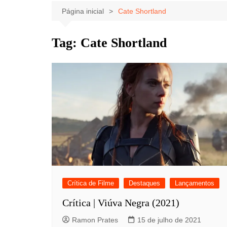
Celebridades
Clássicos
Livros
Página inicial
Cate Shortland
Listas
Tiras
Tag:
Cate Shortland
Música
Nostalgia
Notícias
Crítica de Filme
Destaques
Lançamentos
Crítica | Viúva Negra (2021)
Ramon Prates
15 de julho de 2021