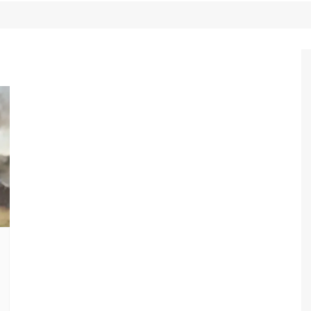
Game Review
Radiola Torresmo
Tv
Varacast
Umbivis