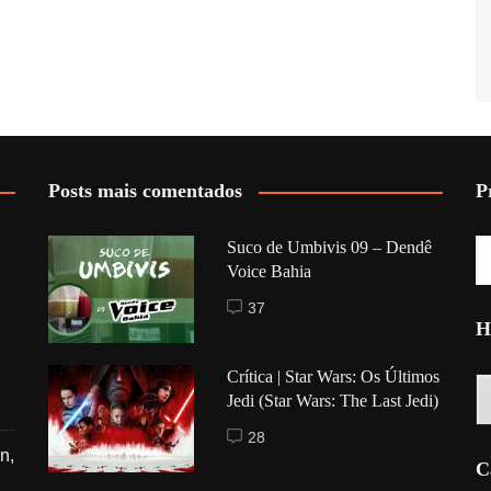
Posts mais comentados
P
Suco de Umbivis 09 – Dendê
Voice Bahia
37
H
Crítica | Star Wars: Os Últimos
Hi
Jedi (Star Wars: The Last Jedi)
28
n,
C