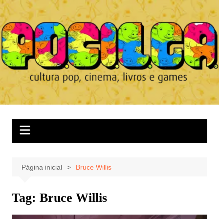
Ir
para
o
conteúdo
Página inicial
Bruce Willis
Tag:
Bruce Willis