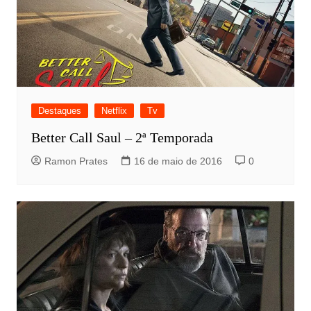
Destaques
Netflix
Tv
Better Call Saul – 2ª Temporada
Ramon Prates
16 de maio de 2016
0