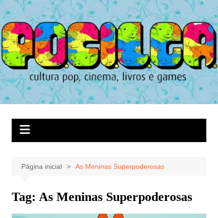
Ir
para
o
conteúdo
Página inicial
As Meninas Superpoderosas
Tag:
As Meninas Superpoderosas