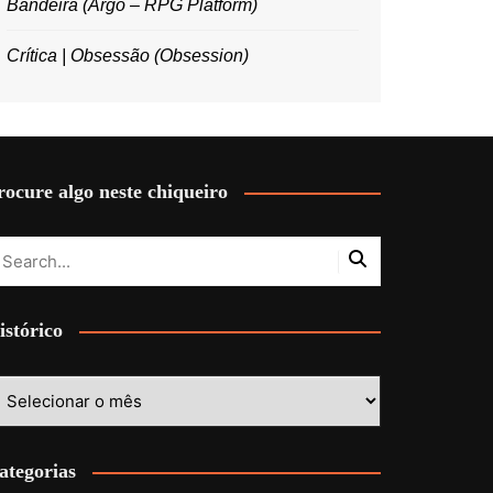
Bandeira (Argo – RPG Platform)
Crítica | Obsessão (Obsession)
rocure algo neste chiqueiro
istórico
stórico
ategorias