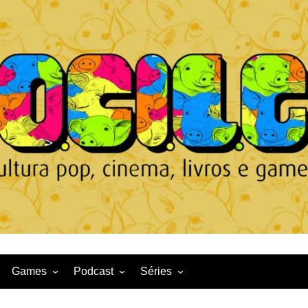
Games
Podcast
Séries
Game News
CqDL
Netflix