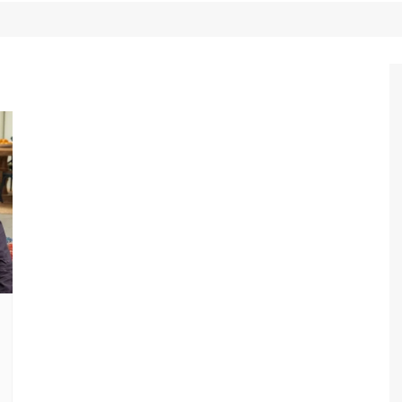
Game Review
Radiola Torresmo
Tv
Varacast
Umbivis