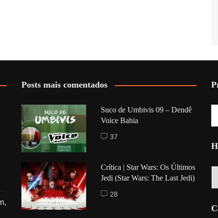
Posts mais comentados
P
Suco de Umbivis 09 – Dendê
Voice Bahia
37
H
Crítica | Star Wars: Os Últimos
Hi
Jedi (Star Wars: The Last Jedi)
28
n,
C