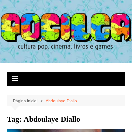
Ir
para
o
conteúdo
Página inicial
Abdoulaye Diallo
Tag:
Abdoulaye Diallo