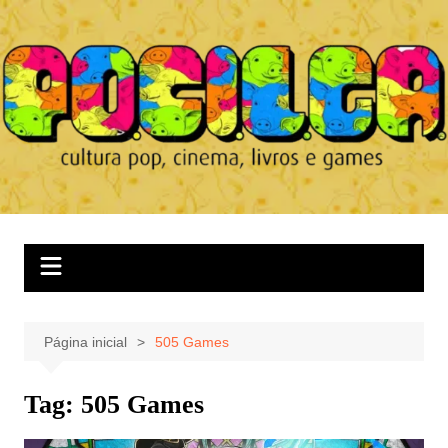
Ir
para
o
conteúdo
Página inicial
505 Games
Tag:
505 Games