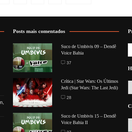
Posts mais comentados
P
Suco de Umbivis 09 – Dendê
Voice Bahia
37
H
Crítica | Star Wars: Os Últimos
Hi
Jedi (Star Wars: The Last Jedi)
28
n,
C
Suco de Umbivis 15 – Dendê
C
Voice Bahia II