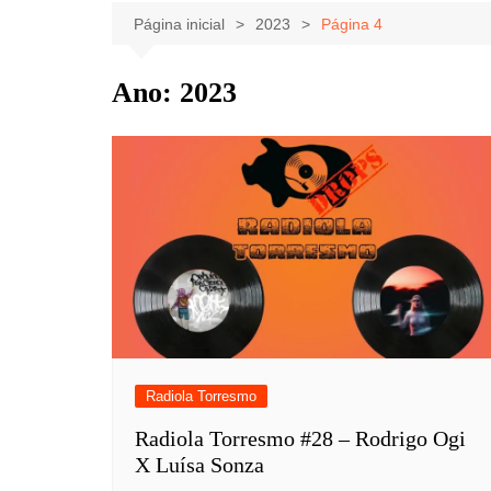
Celebridades
Clássicos
Livros
Página inicial
2023
Página 4
Listas
Tiras
Ano:
2023
Música
Nostalgia
Notícias
Radiola Torresmo
Radiola Torresmo #28 – Rodrigo Ogi
X Luísa Sonza