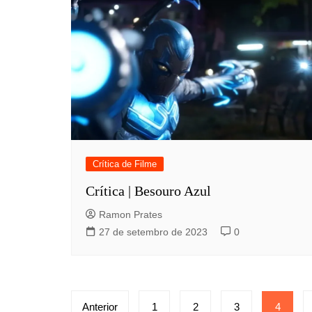
Crítica de Filme
Crítica | Besouro Azul
Ramon Prates
27 de setembro de 2023
0
Paginação
Anterior
1
2
3
4