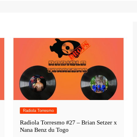
Game Review
Radiola Torresmo
Tv
Varacast
Umbivis
Radiola Torresmo
Radiola Torresmo #27 – Brian Setzer x
Nana Benz du Togo