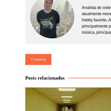
Analista de sis
atualmente mora
hobby favorito. 
principalmente 
música, principa
Navegação
Anterior
de
Post
Posts relacionados