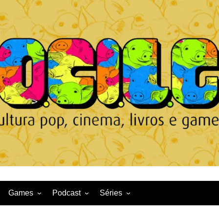
Games
Podcast
Séries
Game News
CqDL
Netflix