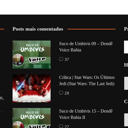
Posts mais comentados
P
Suco de Umbivis 09 – Dendê
Voice Bahia
37
H
Crítica | Star Wars: Os Últimos
Hi
Jedi (Star Wars: The Last Jedi)
28
n,
C
Suco de Umbivis 15 – Dendê
C
Voice Bahia II
27