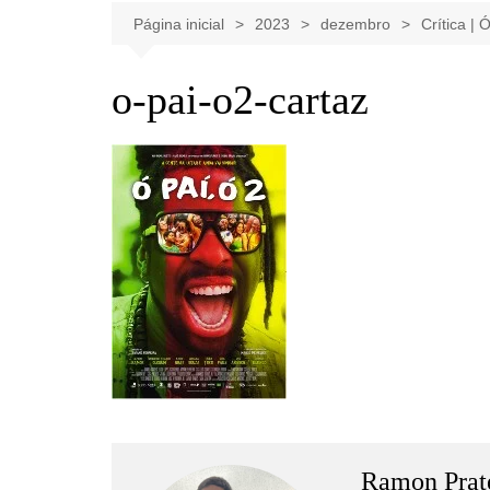
Celebridades
Clássicos
Livros
Página inicial
2023
dezembro
Crítica | 
Listas
Tiras
o-pai-o2-cartaz
Música
Nostalgia
Notícias
Ramon Prat