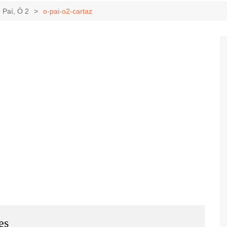
Game Review
Radiola Torresmo
Tv
Ó Paí, Ó 2
o-pai-o2-cartaz
Varacast
Umbivis
es