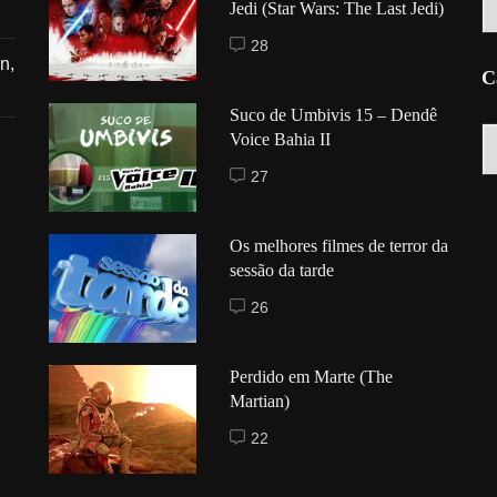
Jedi (Star Wars: The Last Jedi)
28
n,
C
Suco de Umbivis 15 – Dendê
C
Voice Bahia II
27
Os melhores filmes de terror da
sessão da tarde
26
Perdido em Marte (The
Martian)
22