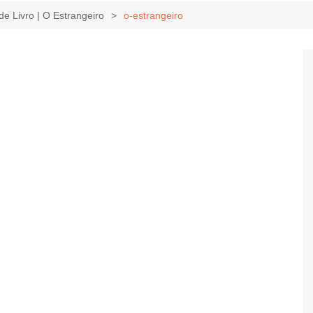
Game Review
Radiola Torresmo
Tv
e Livro | O Estrangeiro
o-estrangeiro
Varacast
Umbivis