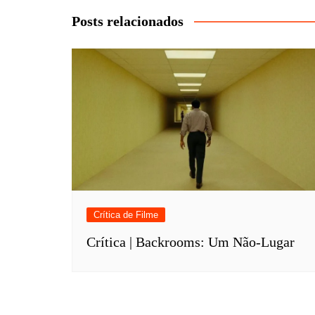
Post
Posts relacionados
Crítica de Filme
Crítica | Backrooms: Um Não-Lugar