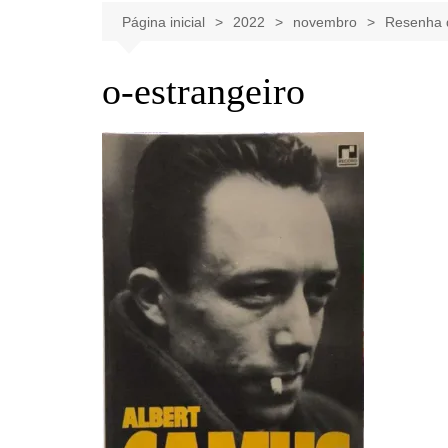
Celebridades
Clássicos
Livros
Página inicial
2022
novembro
Resenha d
Listas
Tiras
o-estrangeiro
Música
Nostalgia
Notícias