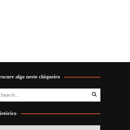
rocure algo neste chiqueiro
istórico
stórico