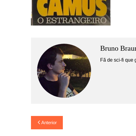
Bruno Brau
Fã de sci-fi que 
Navegação
Anterior
de