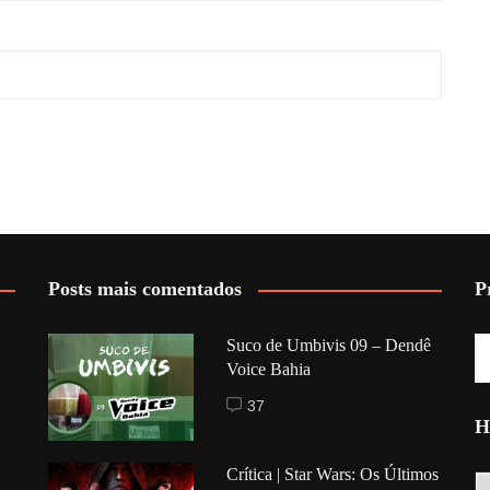
Posts mais comentados
P
Suco de Umbivis 09 – Dendê
Voice Bahia
37
H
Crítica | Star Wars: Os Últimos
Hi