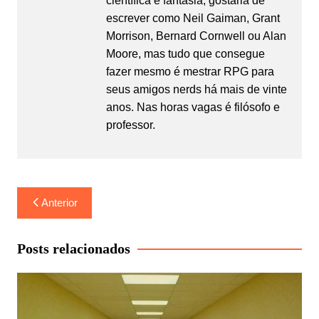
científica e fantasia, gostaria de
escrever como Neil Gaiman, Grant
Morrison, Bernard Cornwell ou Alan
Moore, mas tudo que consegue
fazer mesmo é mestrar RPG para
seus amigos nerds há mais de vinte
anos. Nas horas vagas é filósofo e
professor.
Navegação
Anterior
de
Post
Posts relacionados