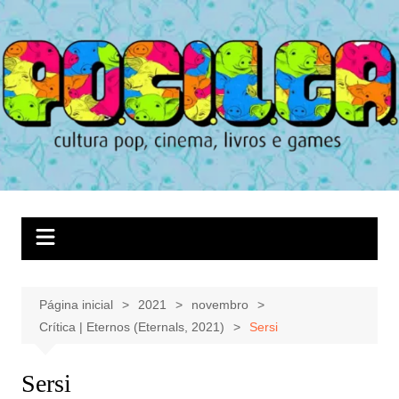
Ir
para
o
conteúdo
Página inicial
2021
novembro
Crítica | Eternos (Eternals, 2021)
Sersi
Sersi