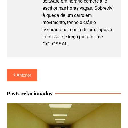
software em horário comercial e
escritor nas horas vagas. Sobrevivi
à queda de um carro em
movimento, tenho o crânio
fissurado por conta de uma aposta
com skate e torço por um time
COLOSSAL.
Navegação
Anterior
de
Post
Posts relacionados