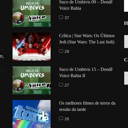
Suco de Umbivis 09 – Dendê
Voice Bahia
37
H
Crítica | Star Wars: Os Últimos
Hi
Jedi (Star Wars: The Last Jedi)
28
n,
C
Suco de Umbivis 15 – Dendê
C
Voice Bahia II
27
Os melhores filmes de terror da
sessão da tarde
26