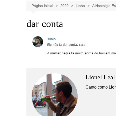
Celebridades
Clássicos
Livros
Página inicial
2020
junho
A Nostalgia E
Listas
Tiras
dar conta
Música
Nostalgia
Notícias
Lionel Leal
Canto como Lione