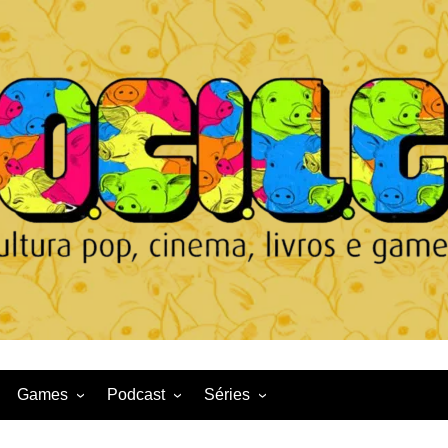
Games
Podcast
Séries
Game News
CqDL
Netflix