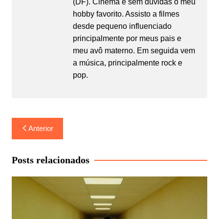
(DF). Cinema é sem dúvidas o meu
hobby favorito. Assisto a filmes
desde pequeno influenciado
principalmente por meus pais e
meu avô materno. Em seguida vem
a música, principalmente rock e
pop.
Navegação
Anterior
de
Post
Posts relacionados