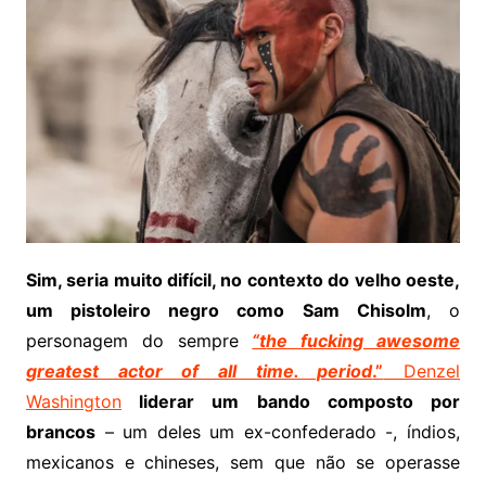
Sim, seria muito difícil, no contexto do velho oeste,
um pistoleiro negro como Sam Chisolm
, o
personagem do sempre
“t
he fucking awesome
greatest actor of all time. period
.”
Denzel
Washington
liderar um bando composto por
brancos
– um deles um ex-confederado -, índios,
mexicanos e chineses, sem que não se operasse