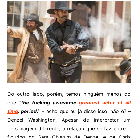
Do outro lado, porém, temos ninguém menos do
que
“t
he fucking awesome
greatest actor of all
time
. period
.”
– acho que eu já disse isso, não é? –
Denzel Washington. Apesar de interpretar um
personagem diferente, a relação que se faz entre o
figurino do Sam Chisolm de Denzel e de Chris