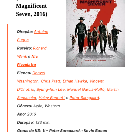
Magnificent
Seven, 2016)
Direção:
Antoine
Fuqua
Roteiro:
Richard
Wenk
e
Nic
Pizzolatto
Elenco
:
Denzel
Washington
,
Chris Pratt
,
Ethan Hawke
,
Vincent
D’Onofrio
,
Byung-hun Lee
,
Manuel Garcia-Rulfo
,
Martin
Sensmeier
,
Haley Bennett
e
Peter Sarsgaard
.
Gênero
: Ação, Western
Ano
: 2016
Duração
: 133 min.
Graus de KB
:
1! –
Peter Sarsgaard
e
Kevin Bacon