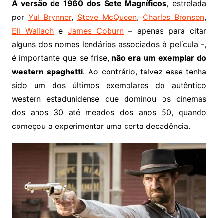
A versão de 1960 dos Sete Magníficos
, estrelada
por
Yul Brynner
,
Steve McQueen
,
Charles Bronson
,
Eli Wallach
e
James Coburn
– apenas para citar
alguns dos nomes lendários associados à película -,
é importante que se frise,
não era um exemplar do
western spaghetti
. Ao contrário, talvez esse tenha
sido um dos últimos exemplares do autêntico
western estadunidense que dominou os cinemas
dos anos 30 até meados dos anos 50, quando
começou a experimentar uma certa decadência.