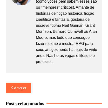
(como vocês bem sabem esses são
os "melhores" críticos). Amante de
histórias de ficção histórica, ficção
científica e fantasia, gostaria de
escrever como Neil Gaiman, Grant
Morrison, Bernard Cornwell ou Alan
Moore, mas tudo que consegue
fazer mesmo é mestrar RPG para
seus amigos nerds há mais de vinte
anos. Nas horas vagas é filósofo e
professor.
Navegação
Anterior
de
Post
Posts relacionados