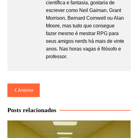
científica e fantasia, gostaria de
escrever como Neil Gaiman, Grant
Morrison, Bernard Cornwell ou Alan
Moore, mas tudo que consegue
fazer mesmo é mestrar RPG para
seus amigos nerds há mais de vinte
anos. Nas horas vagas é filósofo e
professor.
Navegação
Anterior
de
Post
Posts relacionados