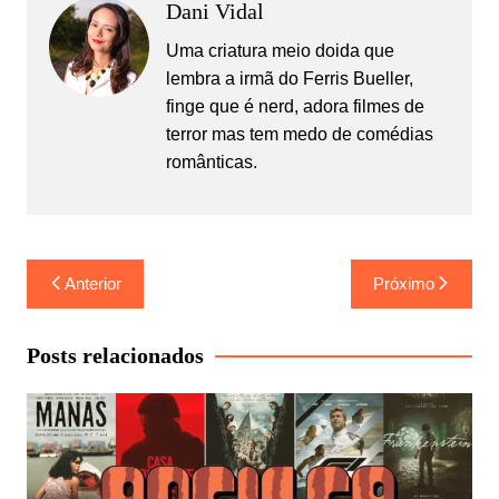
Dani Vidal
Uma criatura meio doida que
lembra a irmã do Ferris Bueller,
finge que é nerd, adora filmes de
terror mas tem medo de comédias
românticas.
Navegação
Anterior
Próximo
de
Post
Posts relacionados