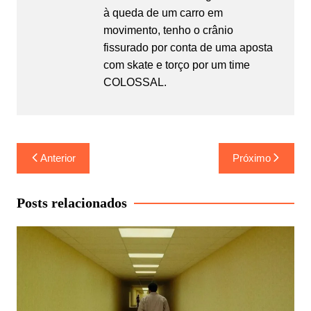
à queda de um carro em
movimento, tenho o crânio
fissurado por conta de uma aposta
com skate e torço por um time
COLOSSAL.
Navegação
Anterior
Próximo
de
Post
Posts relacionados