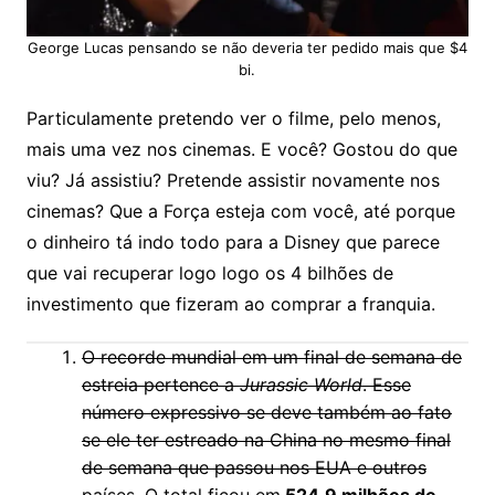
George Lucas pensando se não deveria ter pedido mais que $4
bi.
Particulamente pretendo ver o filme, pelo menos,
mais uma vez nos cinemas. E você? Gostou do que
viu? Já assistiu? Pretende assistir novamente nos
cinemas? Que a Força esteja com você, até porque
o dinheiro tá indo todo para a Disney que parece
que vai recuperar logo logo os 4 bilhões de
investimento que fizeram ao comprar a franquia.
O recorde mundial em um final de semana de
estreia pertence a
Jurassic World
. Esse
número expressivo se deve também ao fato
se ele ter estreado na China no mesmo final
de semana que passou nos EUA e outros
países. O total ficou em
524,9 milhões de