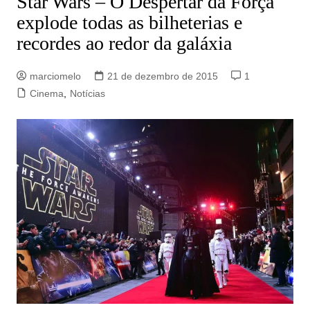
Star Wars – O Despertar da Força
explode todas as bilheterias e
recordes ao redor da galáxia
marciomelo
21 de dezembro de 2015
1
Cinema
,
Notícias