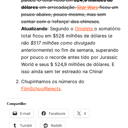
dólares
em arrecadação.
Star Wars
ficou um
pouco abaixo, pouco mesmo, mas sem
contar com o ‘reforço’ dos chineses
.
Atualizando
: Segundo o
Omelete
o somatório
total ficou em $528 milhões de dólares (
e
não $517 milhões como divulgado
anteriormente
) no fim de semana, superando
por pouco o recorde antes tido por Jurassic
World e seus $ 524,9 milhões de dólares. E
isso ainda sem ter estreado na China!
Chupinhamos os números do
FilmSchoolRejects
.
Compartilhe:
E-mail
Facebook
X
Tumblr
Reddit