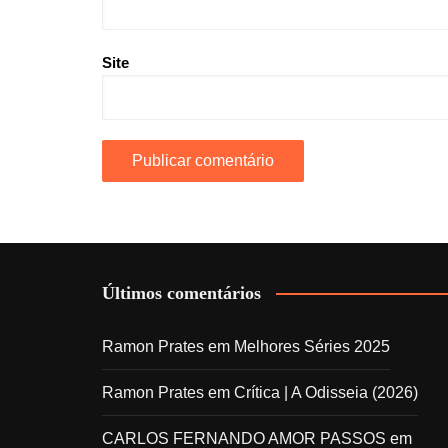
Site
Últimos comentários
Ramon Prates
em
Melhores Séries 2025
Ramon Prates
em
Crítica | A Odisseia (2026)
CARLOS FERNANDO AMOR PASSOS
em