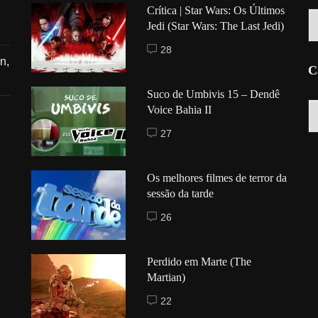
Crítica | Star Wars: Os Últimos
Hi
Jedi (Star Wars: The Last Jedi)
28
n,
C
Suco de Umbivis 15 – Dendê
C
Voice Bahia II
27
Os melhores filmes de terror da
sessão da tarde
26
Perdido em Marte (The
Martian)
22