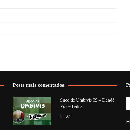
Posts mais comentados
P
Suco de Umbivis 09 – Dendê
Voice Bahia
37
H