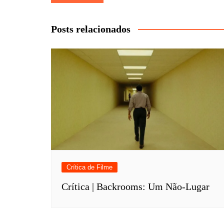
de
Post
Posts relacionados
Crítica de Filme
Crítica | Backrooms: Um Não-Lugar