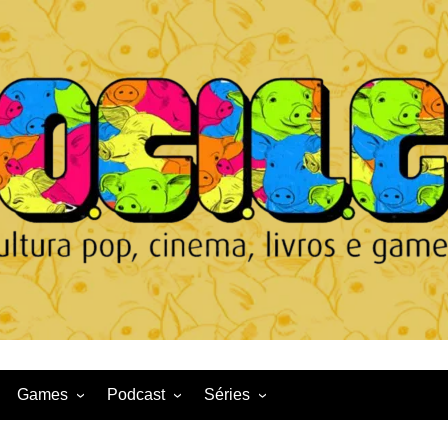
Games
Podcast
Séries
Game News
CqDL
Netflix