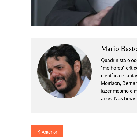
Mário Basto
Quadrinista e es
"melhores" crític
científica e fan
Morrison, Berna
fazer mesmo é m
anos. Nas horas 
Navegação
Anterior