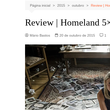
Celebridades
Clássicos
Livros
Página inicial
2015
outubro
Review | H
Listas
Tiras
Review | Homeland 5
Música
Nostalgia
Mário Bastos
20 de outubro de 2015
1
Notícias