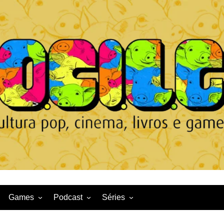
Games
Podcast
Séries
Game News
CqDL
Netflix