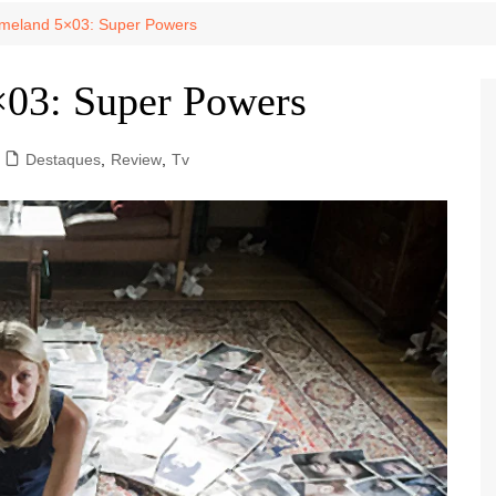
Game Review
Radiola Torresmo
Tv
omeland 5×03: Super Powers
Varacast
×03: Super Powers
Umbivis
Destaques
,
Review
,
Tv