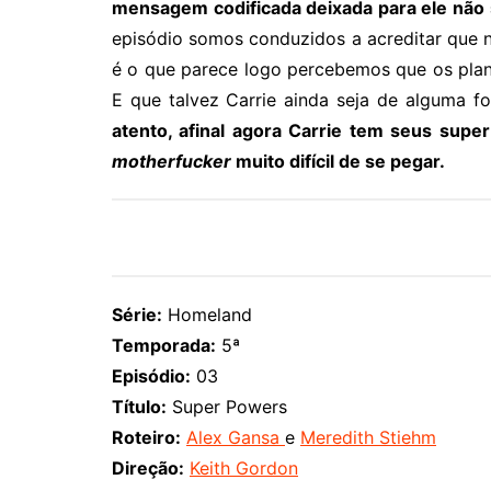
mensagem codificada deixada para ele não si
episódio somos conduzidos a acreditar que
é o que parece logo percebemos que os pla
E que talvez Carrie ainda seja de alguma f
atento, afinal agora Carrie tem seus sup
motherfucker
muito difícil de se pegar.
Série:
Homeland
Temporada:
5ª
Episódio:
03
Título:
Super Powers
Roteiro:
Alex Gansa
e
Meredith Stiehm
Direção:
Keith Gordon