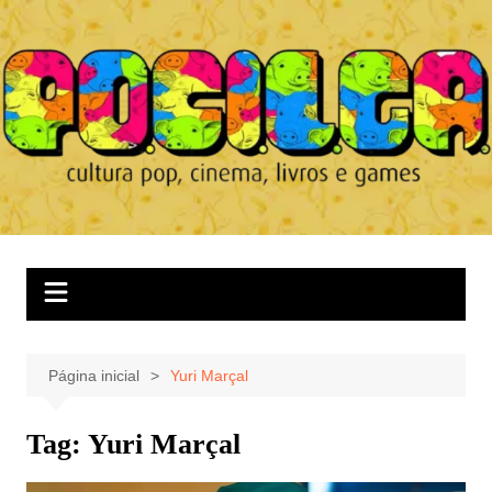
Ir
para
o
conteúdo
Página inicial
Yuri Marçal
Tag:
Yuri Marçal