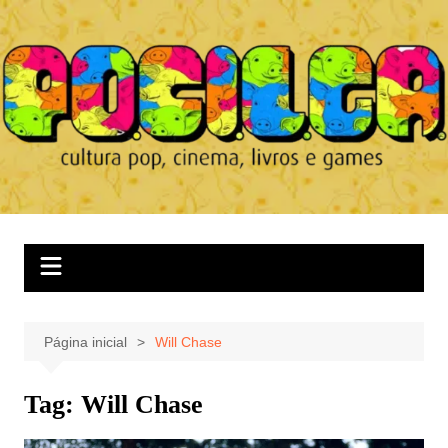
Ir
para
o
conteúdo
Página inicial
Will Chase
Tag:
Will Chase