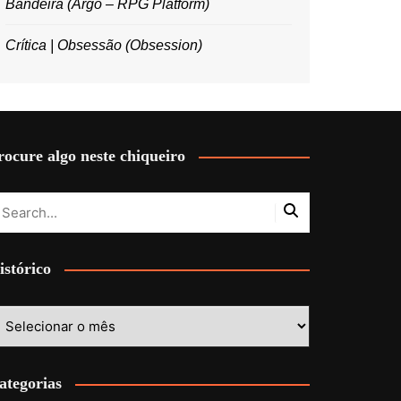
Bandeira (Argo – RPG Platform)
Crítica | Obsessão (Obsession)
rocure algo neste chiqueiro
istórico
stórico
ategorias