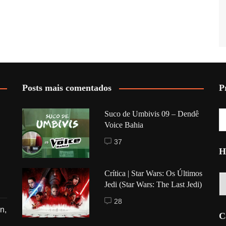
Posts mais comentados
P
Suco de Umbivis 09 – Dendê
Voice Bahia
37
H
Crítica | Star Wars: Os Últimos
Hi
Jedi (Star Wars: The Last Jedi)
28
n,
C