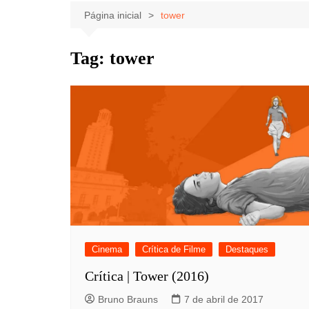
Celebridades
Clássicos
Livros
Página inicial
tower
Listas
Tiras
Tag:
tower
Música
Nostalgia
Notícias
Cinema
Crítica de Filme
Destaques
Crítica | Tower (2016)
Bruno Brauns
7 de abril de 2017