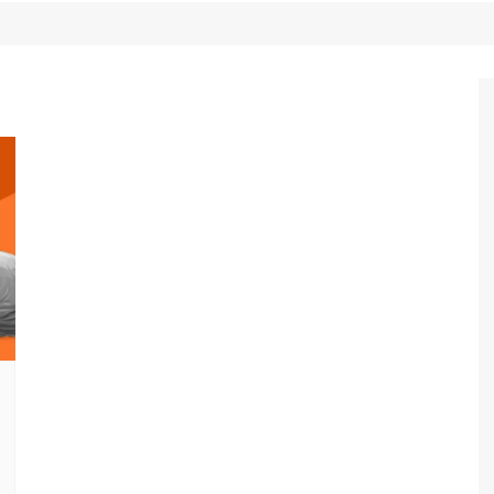
Game Review
Radiola Torresmo
Tv
Varacast
Umbivis