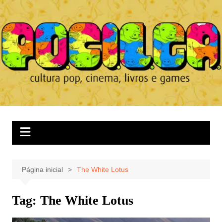
Ir
para
o
conteúdo
Página inicial
The White Lotus
Tag:
The White Lotus