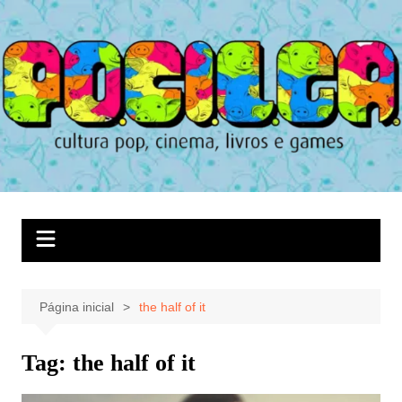
Ir
para
o
conteúdo
Página inicial
the half of it
Tag:
the half of it