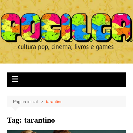
Ir
para
o
conteúdo
Página inicial
tarantino
Tag:
tarantino