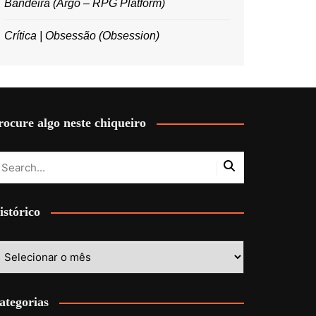
Bandeira (Argo – RPG Platform)
Crítica | Obsessão (Obsession)
rocure algo neste chiqueiro
istórico
stórico
ategorias