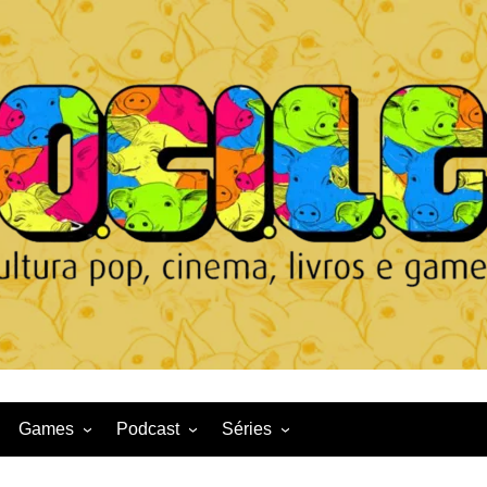
Games
Podcast
Séries
Game News
CqDL
Netflix