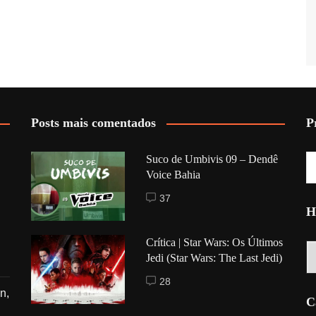
Posts mais comentados
P
Suco de Umbivis 09 – Dendê
Voice Bahia
37
H
Crítica | Star Wars: Os Últimos
Hi
Jedi (Star Wars: The Last Jedi)
28
n,
C