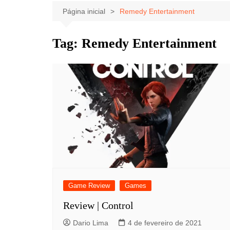
Celebridades
Clássicos
Livros
Página inicial
Remedy Entertainment
Listas
Tiras
Tag:
Remedy Entertainment
Música
Nostalgia
Notícias
Game Review
Games
Review | Control
Dario Lima
4 de fevereiro de 2021