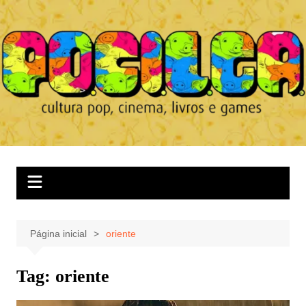
Ir
para
o
conteúdo
Página inicial
oriente
Tag:
oriente