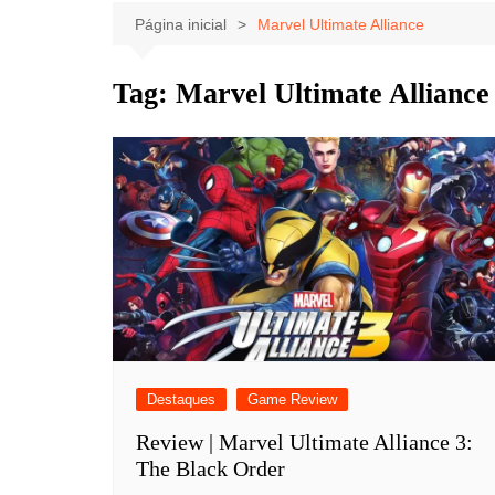
Celebridades
Clássicos
Livros
Página inicial
Marvel Ultimate Alliance
Listas
Tiras
Tag:
Marvel Ultimate Alliance
Música
Nostalgia
Notícias
Destaques
Game Review
Review | Marvel Ultimate Alliance 3:
The Black Order