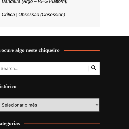
Bandeira (Argo – RPG Platform)
Crítica | Obsessão (Obsession)
rocure algo neste chiqueiro
istórico
stórico
ategorias