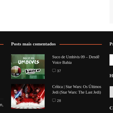
Posts mais comentados
P
Suco de Umbivis 09 – Dendê
Voice Bahia
37
H
Crítica | Star Wars: Os Últimos
Hi
Jedi (Star Wars: The Last Jedi)
28
n,
C