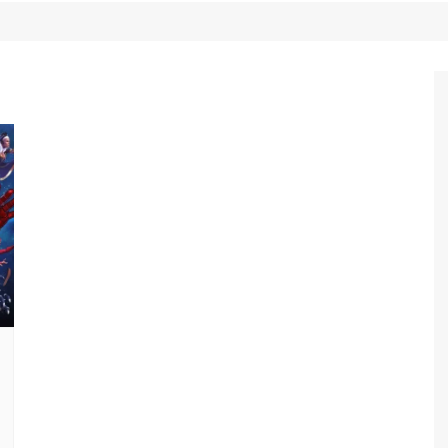
Game Review
Radiola Torresmo
Tv
Varacast
Umbivis