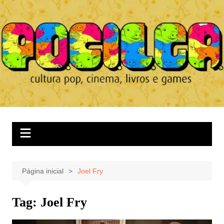
Ir
para
o
conteúdo
Página inicial
Joel Fry
Tag:
Joel Fry