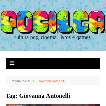
Ir
para
o
conteúdo
Página inicial
Giovanna Antonelli
Tag:
Giovanna Antonelli