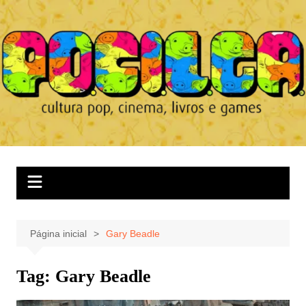
Ir
para
o
conteúdo
Página inicial
Gary Beadle
Tag:
Gary Beadle