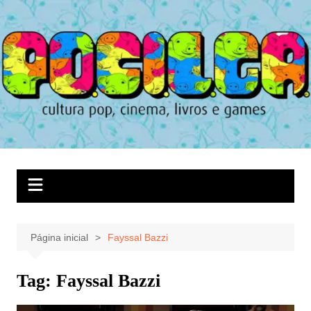
Ir
para
o
conteúdo
Página inicial
Fayssal Bazzi
Tag:
Fayssal Bazzi