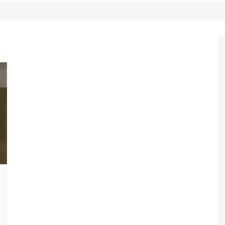
Game Review
Radiola Torresmo
Tv
Varacast
Umbivis