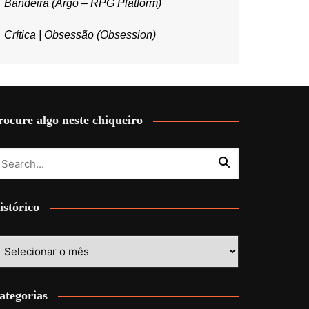
Bandeira (Argo – RPG Platform)
Crítica | Obsessão (Obsession)
rocure algo neste chiqueiro
istórico
stórico
ategorias