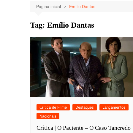
Celebridades
Clássicos
Livros
Página inicial
Emílio Dantas
Listas
Tiras
Tag:
Emílio Dantas
Música
Nostalgia
Notícias
Crítica de Filme
Destaques
Lançamentos
Nacionais
Crítica | O Paciente – O Caso Tancredo