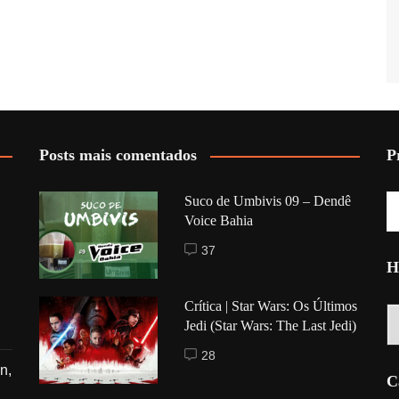
Posts mais comentados
P
Suco de Umbivis 09 – Dendê
Voice Bahia
37
H
Crítica | Star Wars: Os Últimos
Hi
Jedi (Star Wars: The Last Jedi)
28
n,
C