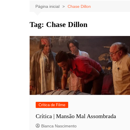
Celebridades
Clássicos
Livros
Página inicial
Chase Dillon
Listas
Tiras
Tag:
Chase Dillon
Música
Nostalgia
Notícias
Crítica de Filme
Crítica | Mansão Mal Assombrada
Bianca Nascimento