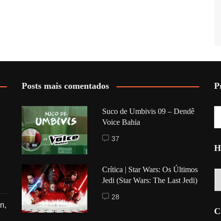
Posts mais comentados
P
Suco de Umbivis 09 – Dendê
Voice Bahia
37
H
Crítica | Star Wars: Os Últimos
Hi
Jedi (Star Wars: The Last Jedi)
28
n,
C