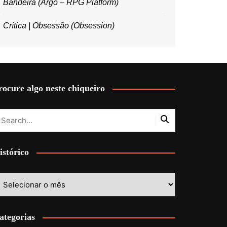
Bandeira (Argo – RPG Platform)
Crítica | Obsessão (Obsession)
rocure algo neste chiqueiro
istórico
stórico
ategorias