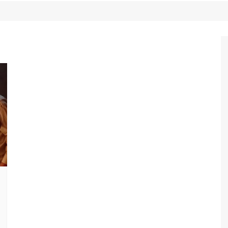
Game Review
Radiola Torresmo
Tv
Varacast
Umbivis