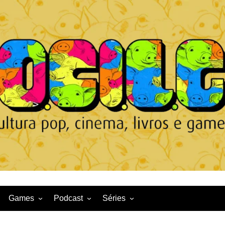
Games
Podcast
Séries
Game News
CqDL
Netflix