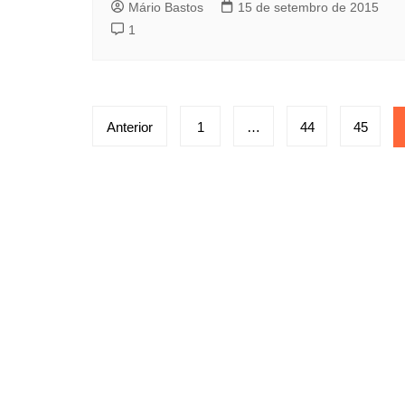
Mário Bastos
15 de setembro de 2015
1
Paginação
Anterior
1
…
44
45
de
posts