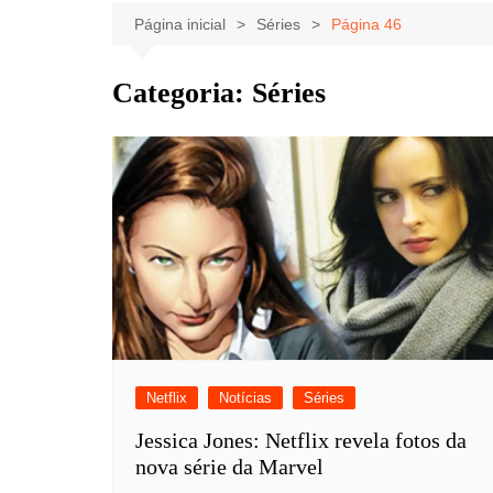
Celebridades
Clássicos
Livros
Página inicial
Séries
Página 46
Listas
Tiras
Categoria:
Séries
Música
Nostalgia
Notícias
Netflix
Notícias
Séries
Jessica Jones: Netflix revela fotos da
nova série da Marvel