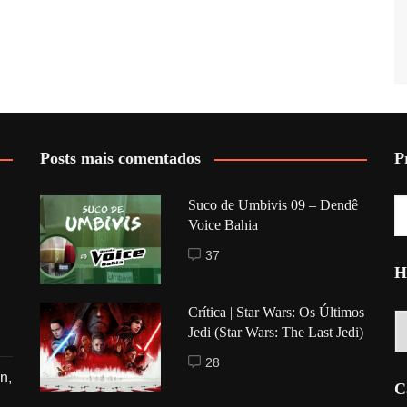
Posts mais comentados
P
Suco de Umbivis 09 – Dendê
Voice Bahia
37
H
Crítica | Star Wars: Os Últimos
Hi
Jedi (Star Wars: The Last Jedi)
28
n,
C