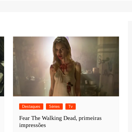
Game Review
Radiola Torresmo
Tv
Varacast
Umbivis
Destaques
Séries
Tv
Fear The Walking Dead, primeiras
impressões