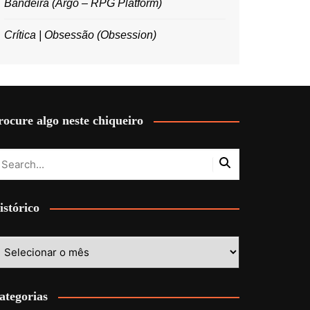
Bandeira (Argo – RPG Platform)
Crítica | Obsessão (Obsession)
rocure algo neste chiqueiro
istórico
stórico
ategorias