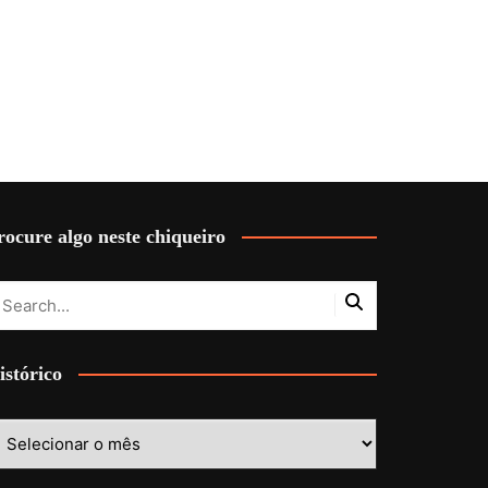
rocure algo neste chiqueiro
istórico
stórico