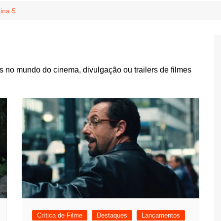
Game Review
Radiola Torresmo
Tv
ina 5
Varacast
Umbivis
 no mundo do cinema, divulgação ou trailers de filmes
Crítica de Filme
Destaques
Lançamentos