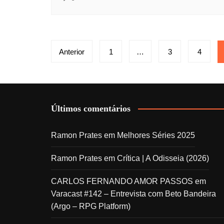
Paginação
Anterior
1
…
3
4
de
posts
Últimos comentários
Ramon Prates
em
Melhores Séries 2025
Ramon Prates
em
Crítica | A Odisseia (2026)
CARLOS FERNANDO AMOR PASSOS
em
Varacast #142 – Entrevista com Beto Bandeira
(Argo – RPG Platform)