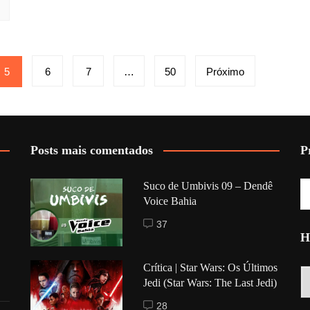
5
6
7
…
50
Próximo
Posts mais comentados
P
Suco de Umbivis 09 – Dendê
Voice Bahia
37
H
Crítica | Star Wars: Os Últimos
Hi
Jedi (Star Wars: The Last Jedi)
28