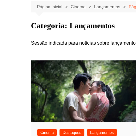
Celebridades
Clássicos
Livros
Página inicial
Cinema
Lançamentos
Pág
Listas
Tiras
Categoria:
Lançamentos
Música
Nostalgia
Sessão indicada para notícias sobre lançamentos
Notícias
Cinema
Destaques
Lançamentos