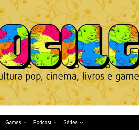
Games
Podcast
Séries
Game News
CqDL
Netflix