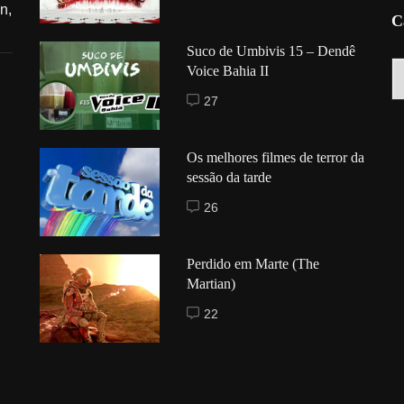
n,
C
Suco de Umbivis 15 – Dendê
C
Voice Bahia II
27
Os melhores filmes de terror da
sessão da tarde
26
Perdido em Marte (The
Martian)
22