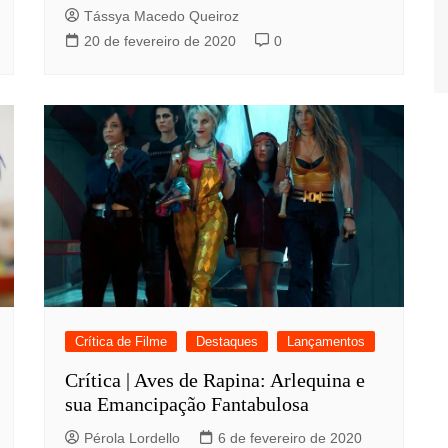
Tássya Macedo Queiroz
20 de fevereiro de 2020
0
Crítica de Filme
Destaques
Lançamentos
Crítica | Aves de Rapina: Arlequina e
sua Emancipação Fantabulosa
Pérola Lordello
6 de fevereiro de 2020