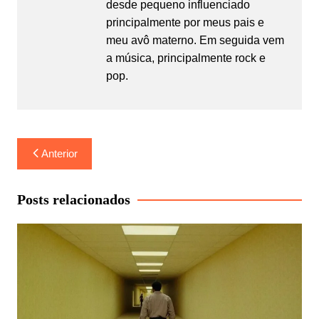
desde pequeno influenciado
principalmente por meus pais e
meu avô materno. Em seguida vem
a música, principalmente rock e
pop.
Navegação
Anterior
de
Post
Posts relacionados