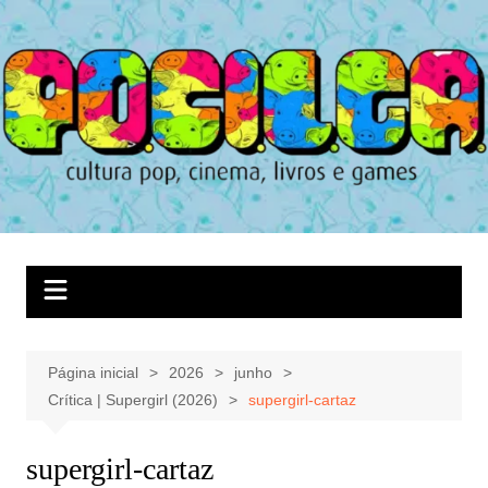
Ir
para
o
conteúdo
Página inicial
2026
junho
Crítica | Supergirl (2026)
supergirl-cartaz
supergirl-cartaz