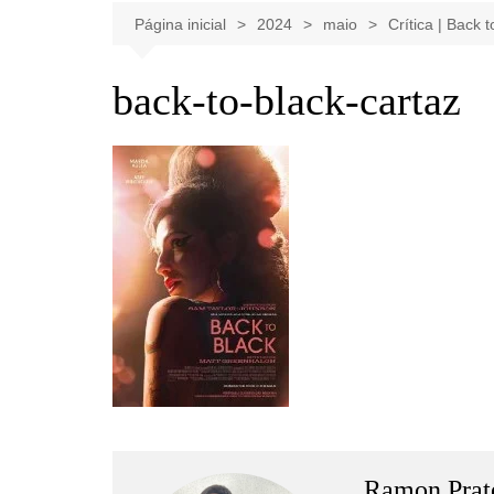
Celebridades
Clássicos
Livros
Página inicial
2024
maio
Crítica | Back t
Listas
Tiras
back-to-black-cartaz
Música
Nostalgia
Notícias
Ramon Prat