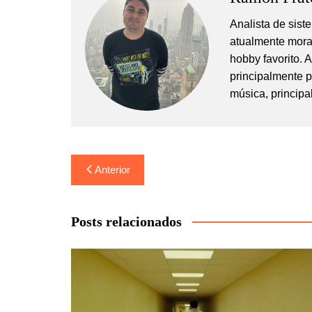
Analista de sis
atualmente mora
hobby favorito. 
principalmente 
música, principa
Navegação
Anterior
de
Post
Posts relacionados