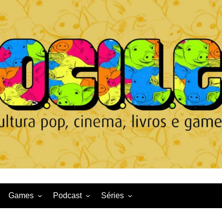
Games
Podcast
Séries
Game News
CqDL
Netflix