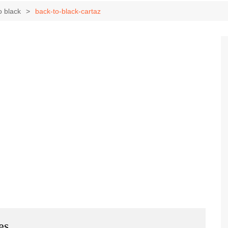
Game Review
Radiola Torresmo
Tv
o black
back-to-black-cartaz
Varacast
Umbivis
es