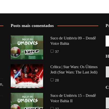
Posts mais comentados
P
Suco de Umbivis 09 – Dendê
Voice Bahia
37
H
Crítica | Star Wars: Os Últimos
Hi
Jedi (Star Wars: The Last Jedi)
28
n,
C
Suco de Umbivis 15 – Dendê
C
Voice Bahia II
27