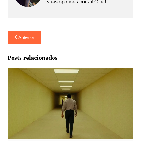
suas opiniões por aí! Oinc!
Navegação
Anterior
de
Post
Posts relacionados