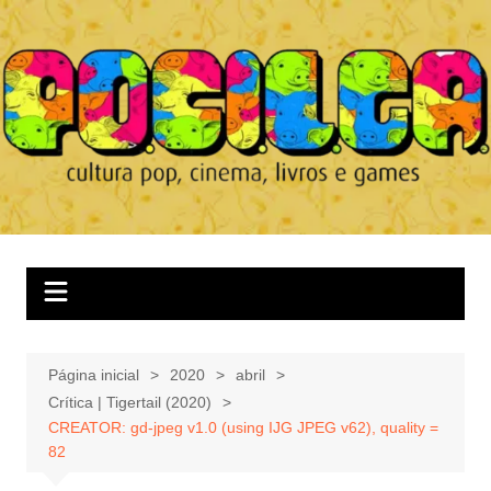
Ir
para
o
conteúdo
Página inicial
2020
abril
Crítica | Tigertail (2020)
CREATOR: gd-jpeg v1.0 (using IJG JPEG v62), quality =
82