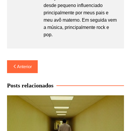
desde pequeno influenciado
principalmente por meus pais e
meu avô materno. Em seguida vem
a música, principalmente rock e
pop.
Navegação
Anterior
de
Post
Posts relacionados