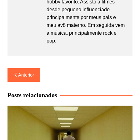
hobby favorito. Assisto a filmes
desde pequeno influenciado
principalmente por meus pais e
meu avô materno. Em seguida vem
a música, principalmente rock e
pop.
Navegação
Anterior
de
Post
Posts relacionados