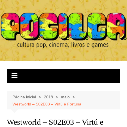
Ir
para
o
conteúdo
Página inicial
2018
maio
Westworld – S02E03 – Virtú e Fortuna
Westworld – S02E03 – Virtú e