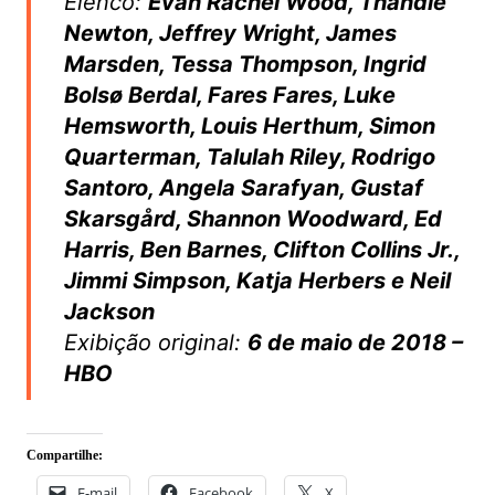
Elenco:
Evan Rachel Wood, Thandie
Newton, Jeffrey Wright, James
Marsden, Tessa Thompson, Ingrid
Bolsø Berdal, Fares Fares, Luke
Hemsworth, Louis Herthum, Simon
Quarterman, Talulah Riley, Rodrigo
Santoro, Angela Sarafyan, Gustaf
Skarsgård, Shannon Woodward, Ed
Harris, Ben Barnes, Clifton Collins Jr.,
Jimmi Simpson, Katja Herbers e Neil
Jackson
Exibição original:
6 de maio de 2018 –
HBO
Compartilhe:
E-mail
Facebook
X