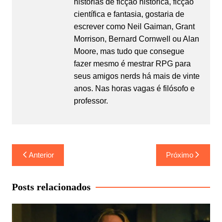
histórias de ficção histórica, ficção
científica e fantasia, gostaria de
escrever como Neil Gaiman, Grant
Morrison, Bernard Cornwell ou Alan
Moore, mas tudo que consegue
fazer mesmo é mestrar RPG para
seus amigos nerds há mais de vinte
anos. Nas horas vagas é filósofo e
professor.
Navegação
Anterior
Próximo
de
Post
Posts relacionados