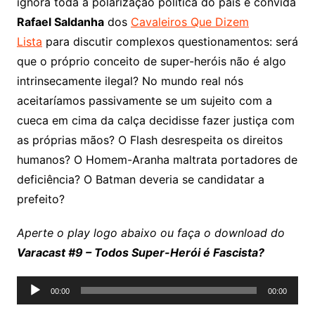
ignora toda a polarização política do país e convida
Rafael Saldanha
dos
Cavaleiros Que Dizem
Lista
para discutir complexos questionamentos: será
que o próprio conceito de super-heróis não é algo
intrinsecamente ilegal? No mundo real nós
aceitaríamos passivamente se um sujeito com a
cueca em cima da calça decidisse fazer justiça com
as próprias mãos? O Flash desrespeita os direitos
humanos? O Homem-Aranha maltrata portadores de
deficiência? O Batman deveria se candidatar a
prefeito?
Aperte o play logo abaixo ou faça o download do
Varacast #9 – Todos Super-Herói é Fascista?
Tocador
00:00
00:00
de