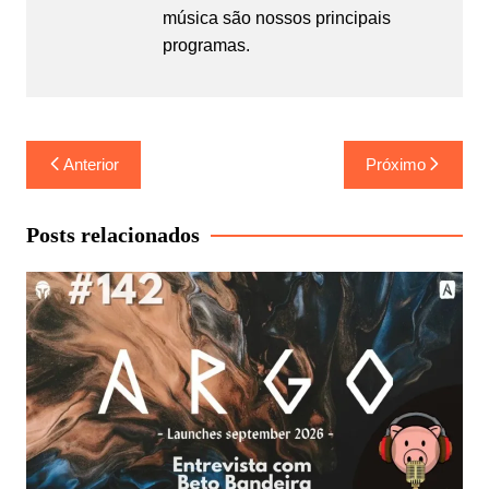
música são nossos principais
programas.
Navegação
Anterior
Próximo
de
Post
Posts relacionados