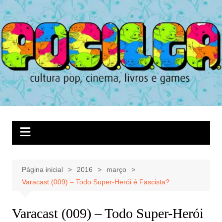
Ir
para
o
conteúdo
Página inicial
2016
março
Varacast (009) – Todo Super-Herói é Fascista?
Varacast (009) – Todo Super-Herói