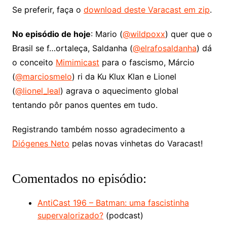
áudio
Se preferir, faça o
download deste Varacast em zip
.
No episódio de hoje
: Mario (
@wildpoxx
) quer que o
Brasil se f…ortaleça, Saldanha (
@elrafosaldanha
) dá
o conceito
Mimimicast
para o fascismo, Márcio
(
@marciosmelo
) ri da Ku Klux Klan e Lionel
(
@lionel_leal
) agrava o aquecimento global
tentando pôr panos quentes em tudo.
Registrando também nosso agradecimento a
Diógenes Neto
pelas novas vinhetas do Varacast!
Comentados no episódio:
AntiCast 196 – Batman: uma fascistinha
supervalorizado?
(podcast)