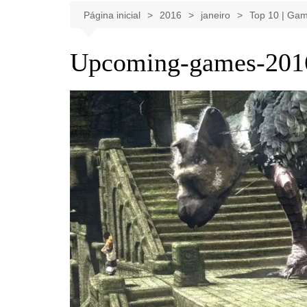
Celebridades
Clássicos
Livros
Página inicial
2016
janeiro
Top 10 | Gam
Listas
Tiras
Upcoming-games-2016
Música
Nostalgia
Notícias