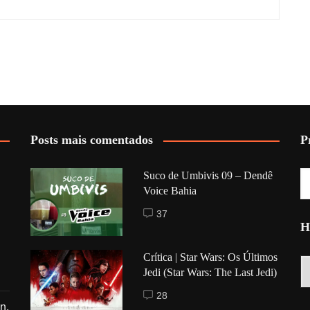
Posts mais comentados
P
Suco de Umbivis 09 – Dendê
Voice Bahia
37
H
Crítica | Star Wars: Os Últimos
Hi
Jedi (Star Wars: The Last Jedi)
28
n,