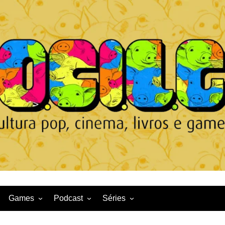
Games
Podcast
Séries
Game News
CqDL
Netflix