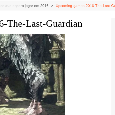
Game Review
Radiola Torresmo
Tv
es que espero jogar em 2016
Upcoming-games-2016-The-Last-Gu
Varacast
-The-Last-Guardian
Umbivis