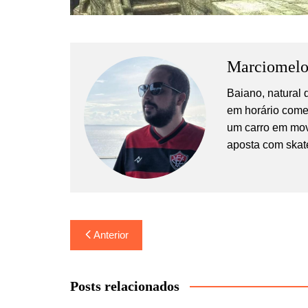
Marciomel
Baiano, natural
em horário comer
um carro em mov
aposta com skat
Navegação
Anterior
de
Post
Posts relacionados