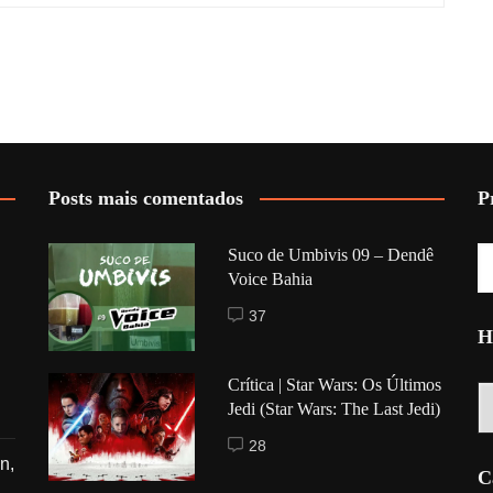
Posts mais comentados
P
Suco de Umbivis 09 – Dendê
Voice Bahia
37
H
Crítica | Star Wars: Os Últimos
Hi
Jedi (Star Wars: The Last Jedi)
28
n,
C