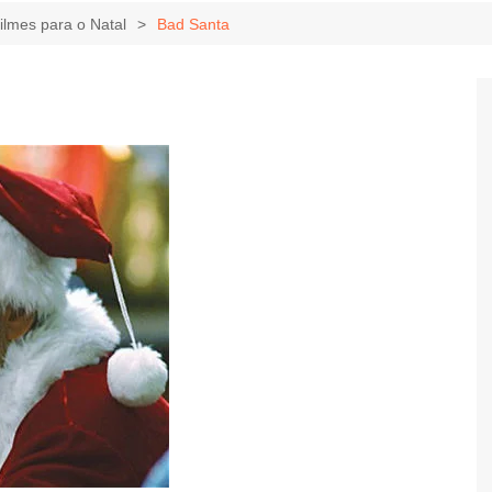
Game Review
Radiola Torresmo
Tv
filmes para o Natal
Bad Santa
Varacast
Umbivis