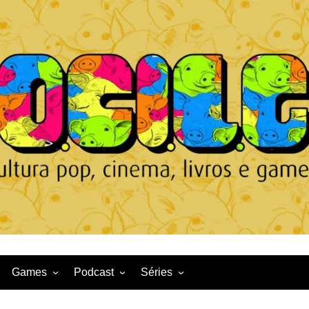
Games
Podcast
Séries
Game News
CqDL
Netflix