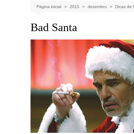
Celebridades
Clássicos
Livros
Página inicial
2015
dezembro
Dicas de 
Listas
Tiras
Bad Santa
Música
Nostalgia
Notícias