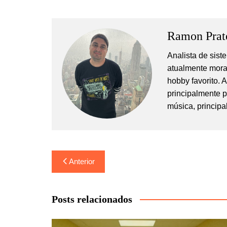
Ramon Prat
Analista de sis
atualmente mora
hobby favorito. 
principalmente 
música, principa
Navegação
Anterior
de
Post
Posts relacionados